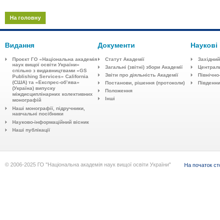
На головну
Видання
Документи
Наукові
Проєкт ГО «Національна академія
Статут Академії
Західний
наук вищої освіти України»
Загальні (звітні) збори Академії
Централ
спільно з видавництвaми «GS
Звіти про діяльність Академії
Північно
Publishing Services» California
(США) та «Експрес-об’ява»
Постанови, рішення (протоколи)
Південн
(Україна) випуску
Положення
міждисциплінарних колективних
Інші
монографій
Наші монографії, підручники,
навчальні посібники
Науково-інформаційний вісник
Наші публікації
© 2006-2025 ГО "Національна академія наук вищої освіти України"
На початок ст