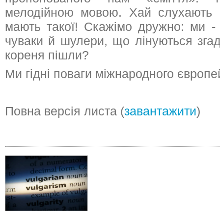
мелодійною мовою. Хай слухають і
мають такої! Скажімо дружно: ми - 
чуваки й шулери, що лінуються згада
кореня пішли?
Ми гідні поваги міжнародного європе
Повна версія листа (
завантажити
)