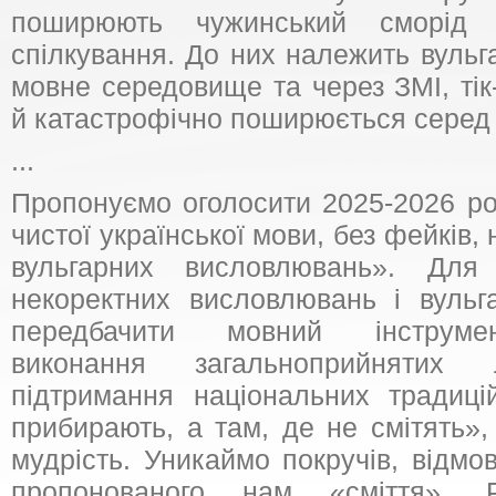
поширюють чужинський сморід
спілкування. До них належить вульг
мовне середовище та через ЗМІ, тік-
й катастрофічно поширюється серед м
...
Пропонуємо оголосити 2025-2026 ро
чистої української мови, без фейків,
вульгарних висловлювань». Для
некоректних висловлювань і вульг
передбачити мовний інструмен
виконання загальноприйнятих
підтримання національних традиці
прибирають, а там, де не смітять»
мудрість. Уникаймо покручів, відм
пропонованого нам «сміття». 