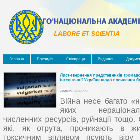
Головна
Президія
Співпраця
Видання
Докуме
Лист-звернення представників громадс
інтелігенції України щодо посилення 
Додано:
04/06/2025
Війна несе багато «
яких нераціонал
численних ресурсів, руйнації тощо. 
які, як отрута, проникають в жи
токсичним впливом псують віру 