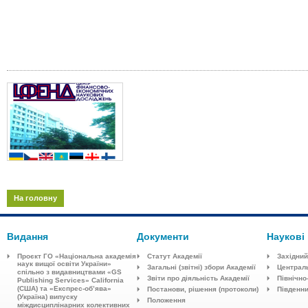
На головну
Видання
Документи
Наукові
Проєкт ГО «Національна академія
Статут Академії
Західний
наук вищої освіти України»
Загальні (звітні) збори Академії
Централ
спільно з видавництвaми «GS
Звіти про діяльність Академії
Північно
Publishing Services» California
(США) та «Експрес-об’ява»
Постанови, рішення (протоколи)
Південн
(Україна) випуску
Положення
міждисциплінарних колективних