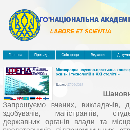
Головна
Президія
Співпраця
Видання
Докуме
Міжнародна науково-практична конфер
освіти і технологій в XXI столітті»
Додано:
17/06/2025
Шановн
Запрошуємо вчених, викладачів, до
здобувачів, магістрантів, студ
державних органів влади та місце