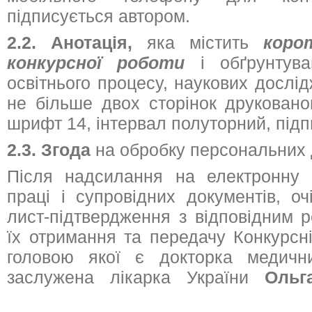
підписується автором.
2.2. Анотація,
яка містить
коро
конкурсної роботи
і обґрунтув
освітнього процесу, наукових дослі
не більше двох сторінок друковано
шрифт 14, інтервал полуторний, під
2.3. Згода
на обробку персональних 
Після надсилання на електронн
праці і супровідних документів, о
лист-підтвердження з відповідним 
їх отримання та передачу Конкурсній
головою якої є докторка медичн
заслужена лікарка України
Ольг