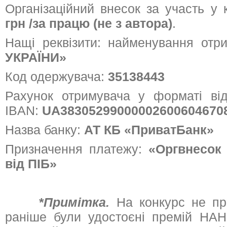
Організаційний внесок за участь у 
грн /за працю (не з автора)
.
Нащі реквізити: найменування отр
УКРАЇНИ
»
Код одержувача:
35138443
Рахунок отримувача у форматі від
IBAN:
UA38305299000002600604670
Назва банку:
АТ КБ «ПриватБанк»
Призначення платежу:
«Оргвнесок 
від ПІБ»
*Примітка.
На конкурс не при
раніше були удостоєні премій НАН