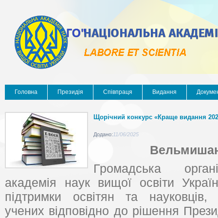
Головна
Президія
Співпраця
Видання
Докуме
Щорічний конкурс «Краще видання 202
Додано:
11/06/2025
Вельмишан
Громадська орган
академія наук вищої освіти Украї
підтримки освітян та науковців,
учених відповідно до рішення Презид