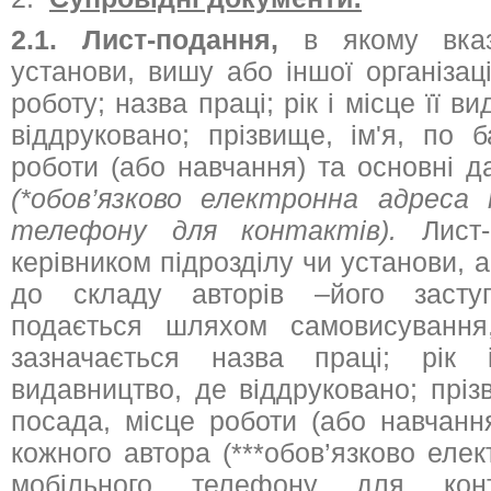
2.1. Лист-подання,
в якому вказ
установи, вишу або іншої організац
роботу; назва праці; рік і місце її в
віддруковано; прізвище, ім'я, по б
роботи (або навчання) та основні д
(*обов’язково електронна адреса
телефону для контактів).
Лист
керівником підрозділу чи установи, 
до складу авторів –його заст
подається шляхом самовисування
зазначається назва праці; рік 
видавництво, де віддруковано; прізв
посада, місце роботи (або навчанн
кожного автора (***обов’язково еле
мобільного телефону для конта