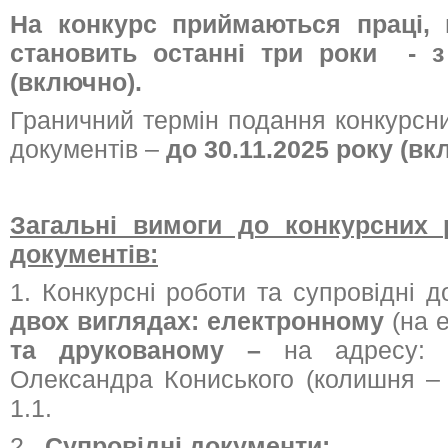
На конкурс приймаються праці, 
становить останні три роки - з
(включно).
Граничний термін подання конкурсни
документів –
до
30.11.
20
25
року
(вк
Загальні вимоги до конкурсних 
документів:
1. Конкурсні роботи та супровідні 
двох виглядах:
електронному
(на е
та друкованому
–
на адресу: 0
Олександра Кониського (колишня – 
1.1.
2.
Супровідні документи: