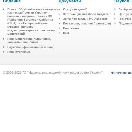
Видання
Документи
Наукові
Проєкт ГО «Національна академія
Статут Академії
Західний
наук вищої освіти України»
Загальні (звітні) збори Академії
Централ
спільно з видавництвaми «GS
Звіти про діяльність Академії
Північно
Publishing Services» California
(США) та «Експрес-об’ява»
Постанови, рішення (протоколи)
Південн
(Україна) випуску
Положення
міждисциплінарних колективних
Інші
монографій
Наші монографії, підручники,
навчальні посібники
Науково-інформаційний вісник
Наші публікації
© 2006-2025 ГО "Національна академія наук вищої освіти України"
На початок ст