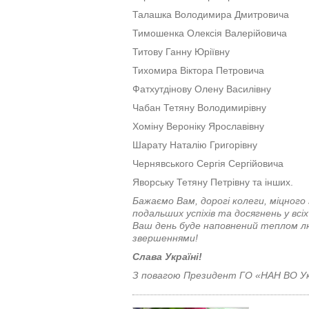
Талашка Володимира Дмитровича
Тимошенка Олексія Валерійовича
Титову Ганну Юріївну
Тихомира Віктора Петровича
Фатхутдінову Олену Василівну
Чабан Тетяну Володимирівну
Хоміну Вероніку Ярославівну
Шарату Наталію Григорівну
Чернявського Сергія Сергійовича
Яворську Тетяну Петрівну та інших.
Бажаємо Вам, дорогі колеги, міцного
подальших успіхів та досягнень у всіх
Ваш день буде наповнений теплом лю
звершеннями!
Слава Україні!
З повагою
Президент ГО «НАН ВО Ук