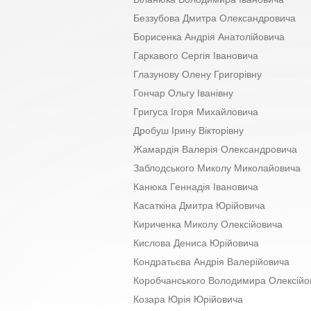
Беззубова Дмитра Олександровича
Борисенка Андрія Анатолійовича
Гаркавого Сергія Івановича
Глазунову Олену Григорівну
Гончар Ольгу Іванівну
Григуса Ігоря Михайловича
Дробуш Ірину Вікторівну
Жамардія Валерія Олександровича
Заблодського Миколу Миколайовича
Канюка Геннадія Івановича
Касаткіна Дмитра Юрійовича
Кириченка Миколу Олексійовича
Кислова Дениса Юрійовича
Кондратьєва Андрія Валерійовича
Коробчанського Володимира Олексійо
Козара Юрія Юрійовича