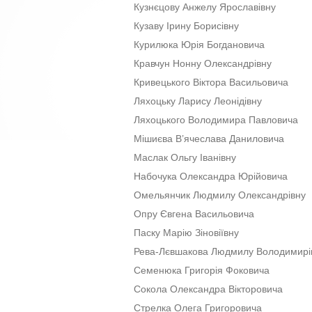
Кузнєцову Анжелу Ярославівну
Кузаву Ірину Борисівну
Курилюка Юрія Богдановича
Кравчун Нонну Олександрівну
Кривецького Віктора Васильовича
Ляхоцьку Ларису Леонідівну
Ляхоцького Володимира Павловича
Мішиєва В’ячеслава Даниловича
Маслак Ольгу Іванівну
Набочука Олександра Юрійовича
Омельянчик Людмилу Олександрівну
Опру Євгена Васильовича
Паску Марію Зіновіївну
Рева-Лєвшакова Людмилу Володимирі
Семенюка Григорія Фоковича
Сокола Олександра Вікторовича
Стрелка Олега Григоровича