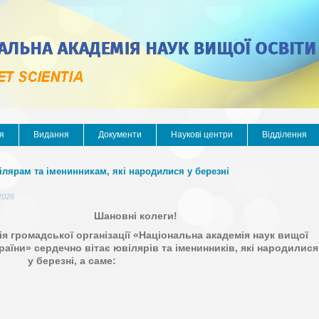
я
Видання
Документи
Наукові центри
Відділення
ілярам та іменинникам, які народилися у березні
2026
Шановні колеги!
я громадської організації «Національна академія наук вищої
раїни» сердечно вітає ювілярів та іменинників, які народилися
у березні, а саме: