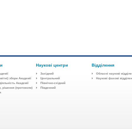
ти
Наукові центри
Відділення
адемії
Західний
Обласні наукові відділ
звітні) збори Академії
Центральний
Наукові фахові відділе
діяльність Академії
Північно-східний
, рішення (протоколи)
Південний
я