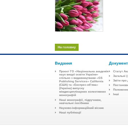
На головну
Видання
Докумен
Проєкт ГО «Національна академія
Статут Ак
наук вищої освіти України»
Загальні (
спільно з видавництвaми «GS
Звіти про 
Publishing Services» California
(США) та «Експрес-об’ява»
Постанови
(Україна) випуску
Положенн
міждисциплінарних колективних
Інші
монографій
Наші монографії, підручники,
навчальні посібники
Науково-інформаційний вісник
Наші публікації