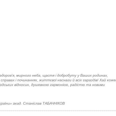
 здоров'я, мирного неба, щастя і добробуту у Ваших родинах,
 справах і починаннях, життєвої наснаги й всіх гараздів! Хай коже
дських відносин, душевною гармонією, радістю та новими
раїни» акад. Станіслав ТАБАЧНІКОВ