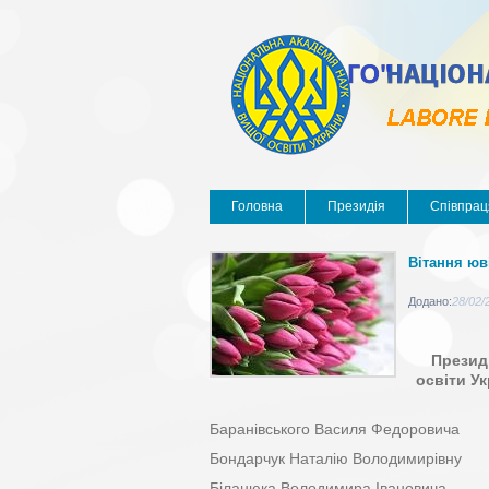
Головна
Президія
Співпрац
Вітання юв
Додано:
28/02/
Президі
освіти Ук
Баранівського Василя Федоровича
Бондарчук Наталію Володимирівну
Біланюка Володимира Івановича